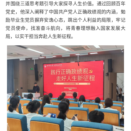
并围绕三道思考题引导大家探寻人生价值。通过回顾百年
党史，他深入阐释了中国共产党人正确政绩观的内涵，勉
励毕业生党员摒弃安逸心态，跳出个人利益的局限，牢记
党员使命，找准奋斗航向，将青春理想融入国家发展大
局，以实干担当奔赴人生新征程。