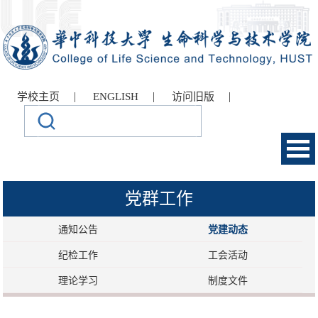
|
|
|
学校主页
ENGLISH
访问旧版
党群工作
通知公告
党建动态
纪检工作
工会活动
理论学习
制度文件