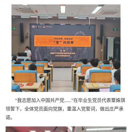
“我志愿加入中国共产党......”在毕业生党员代表覃姝琪
领誓下，全体党员面向党旗，重温入党誓词，做出庄严承
诺。