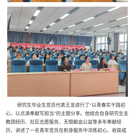
研究生毕业生党员代表王龙进行了“以青春实干践初
心，以点滴奉献写担当”的主题分享。他结合自身研究生支
教团经历、社区志愿服务、无偿献血公益等多年奉献经
历，讲述了一名青年党员在躬身服务中淬炼初心、收获成