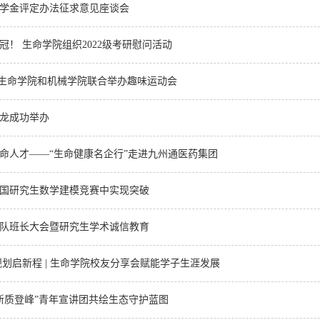
学金评定办法征求意见座谈会
！ 生命学院组织2022级考研慰问活动
| 生命学院和机械学院联合举办趣味运动会
龙成功举办
命人才——“生命健康名企行”走进九州通医药集团
年中国研究生数学建模竞赛中实现突破
队班长大会暨研究生学术诚信教育
划启新程 | 生命学院校友分享会赋能学子生涯发展
 “新质登峰”青年宣讲团共绘生态守护蓝图