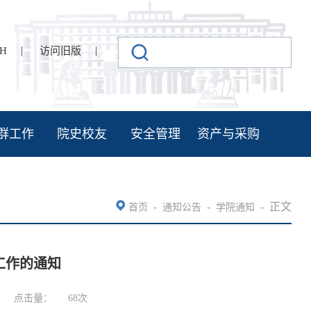
|
|
SH
访问旧版
群工作
院史校友
安全管理
资产与采购
-
-
-
正文
首页
通知公告
学院通知
工作的通知
点击量：
68
次