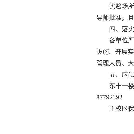
实验场
导师批准，且
四、落
各单位
设施、开展实
管理人员、大
五、应
东十一
87792392
主校区