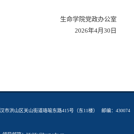
生命学院党政办公室
2026
年
4
月
30
日
市洪山区关山街道珞喻东路415号（东11楼） 邮编：430074