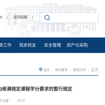
|
|
SH
访问旧版
群工作
院史校友
安全管理
资产与采购
-
-
-
正文
首页
本科教育
管理文件
内修满规定课程学分要求的暂行规定
点击量：
292
次