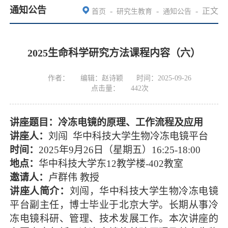
通知公告
-
-
-
正文
首页
研究生教育
通知公告
2025生命科学研究方法课程内容（六）
作者：
编辑：赵诗颖
时间：2025-09-26
点击量：
442
次
讲座题目：冷冻电镜的原理、工作流程及应用
讲座人：
刘闯 华中科技大学生物冷冻电镜平台
时间：
2025
年
9
月
26
日（星期五）
16:25-18:00
地点：
华中科技大学东
12
教学楼
-402
教室
邀请人：
卢群伟 教授
讲座人简介：
刘闯，华中科技大学生物冷冻电镜
平台副主任，博士毕业于北京大学。长期从事冷
冻电镜科研、管理、技术发展工作。本次讲座的