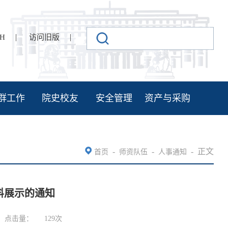
|
|
SH
访问旧版
群工作
院史校友
安全管理
资产与采购
-
-
-
正文
首页
师资队伍
人事通知
料展示的通知
点击量：
129
次