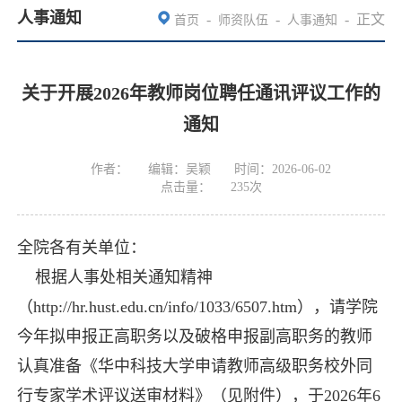
人事通知
-
-
-
正文
首页
师资队伍
人事通知
关于开展2026年教师岗位聘任通讯评议工作的
通知
作者：
编辑：吴颖
时间：2026-06-02
点击量：
235
次
全院各有关单位：
根据人事处相关通知精神
（
http://hr.hust.edu.cn/info/1033/6507.htm
），请学院
今年拟申报正高职务以及破格申报副高职务的教师
认真准备《华中科技大学申请教师高级职务校外同
行专家学术评议送审材料》（见附件），于2026年6