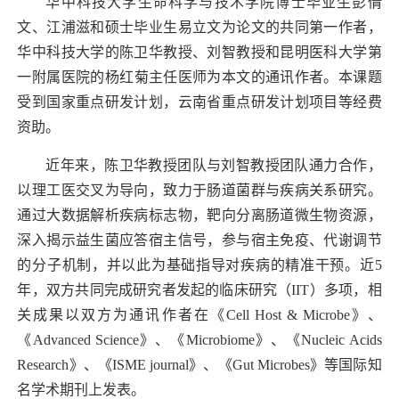
华中科技大学生命科学与技术学院博士毕业生彭倩
文、江浦滋和硕士毕业生易立文为论文的共同第一作者，
华中科技大学的陈卫华教授、刘智教授和昆明医科大学第
一附属医院的
杨红菊
主任医师为本文的通讯作者。本课题
受到国家重点研发计划，云南省重点研发计划项目等经费
资助。
近年来，陈卫华教授团队
与刘智教授团队通力合作，
以理工医交叉为导向，
致力于肠道菌群与疾病关系研究
。
通过大数据解析疾病标志物，靶向分离
肠道微生物资源
，
深入揭示益生菌应答宿主信号，参与宿主免疫、代谢调节
的分子机制，
并以此为基础
指导对疾病的精准干预。
近
5
年，双方共同完成研究者发起的临床研究（IIT）多项，相
关成果以双方为通讯作者在
《
Cell Host & Microbe》、
《Advanced Science》、《Microbiome》、《Nucleic Acids
Research》、
《
ISME journal》、
《
Gut Microbes》
等
国际知
名学术期刊上发表。