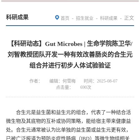
科研成果
-
-
-
正文
首页
招生就业
科研成果
【科研动态】Gut Microbes | 生命学院陈卫华/
刘智教授团队开发一种有效改善肠炎的合生元
组合并进行初步人体试验验证
作者：
编辑：何雪梅
时间：2025-08-07
点击量：
690
次
合生元是益生菌和益生元的组合，代表了一种结合活
微生物及其底物的互补或协同策略，能给宿主带来健康益
处。合生元通常被认为比单独的益生菌或益生元更有效，
已被广泛报道为预防炎症性肠病（
IBD）等微生物组相关