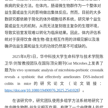
疾病的安全方法。在体内，肠道微生物群作为一个
整体
对
益生菌或益生元的影响做出集体反应。然而，目前的大多
数研究都依赖于简化的体外细胞培养系统，研究单个益生
菌或益生元的机制，从而无法
复刻
宿主复杂的生理环境，
导致实验室发现难以转化为临床结果。因此，体内评估系
统对于获得饮食
-微生物-宿主相互作用的详细见解以及准
确评估益生菌和益生元的功效仍然是不可或缺的。
2025年
8
月
5
日，华中科技大学生命科学与技术学院陈
卫华
/刘智教授团队在国际顶尖期刊Gut Microbes上发表了
题为In vivo systematic analysis of microbiota-prebiotic crosstalk
reveals a synbiotic that effectively ameliorates DSS-induced
colitis in mice的研究论文（论文链接：
https://doi.org/10.1080/19490976.2025.2541028
）。
在该研究中
，
研究团队使用多组学方法系统地研究了
体内微生物群
-益生元
相互作用
。构建了一个由健康人的代