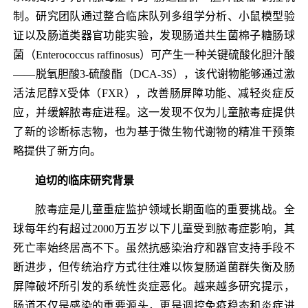
制。研究团队通过整合临床队列多组学分析、小鼠模型验
证以及肠道类器官功能实验，发现肠道共生菌棉子糖肠球
菌（Enterococcus raffinosus）可产生一种关键硫酸化胆汁酸
——脱氧胆酸3-硫酸酯（DCA-3S），该代谢物能够通过激
活法尼醇X受体（FXR），改善肠屏障功能、减轻炎症反
应，并缓解脓毒症进程。这一发现不仅为儿童脓毒症提供
了新的诊断标志物，也为基于微生物代谢物的精准干预策
略提供了新方向。
迫切的临床研究背景
脓毒症是儿童重症监护领域长期面临的重要挑战。全
球每年约有超过2000万五岁以下儿童受到脓毒症影响，其
死亡率始终居高不下。虽然抗感染治疗和器官支持手段不
断进步，但传统治疗方式往往难以恢复肠道菌群失衡及肠
屏障破坏所引发的系统性炎症恶化。越来越多研究提示，
肠道不仅是感染的重要源头，更是调控免疫稳态和炎症进