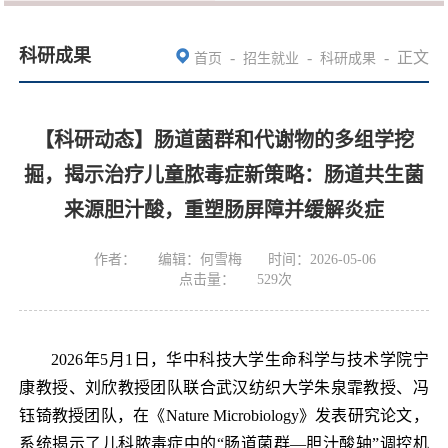
科研成果
-
-
-
正文
首页
招生就业
科研成果
【科研动态】肠道菌群和代谢物的多组学挖
掘，揭示治疗儿童脓毒症新策略：肠道共生菌
来源胆汁酸，重塑肠屏障并缓解炎症
作者：
编辑：何雪梅
时间：2026-05-06
点击量：
529
次
2026年5月1日，华中科技大学生命科学与技术学院宁
康教授、刘欣教授团队联合武汉纺织大学朱泉霏教授、冯
钰锜教授团队，在《Nature Microbiology》发表研究论文，
系统揭示了儿科脓毒症中的“肠道菌群—胆汁酸轴”调控机