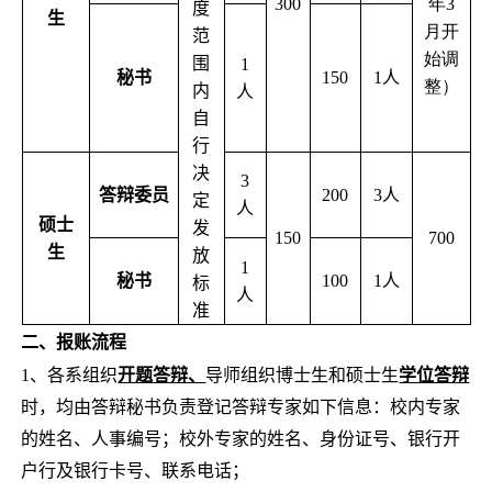
300
年3
度
生
月开
范
始调
围
1
秘书
150
1
人
整）
内
人
自
行
决
3
答辩委员
200
3
人
定
人
硕士
发
150
700
生
放
1
秘书
100
1
人
标
人
准
二、报账流程
1、各系组织
开题答辩、
导师组织博士生和硕士生
学位答辩
时，均由答辩秘书负责登记答辩专家如下信息：校内专家
的姓名、人事编号；校外专家的姓名、身份证号、银行开
户行及银行卡号、联系电话；