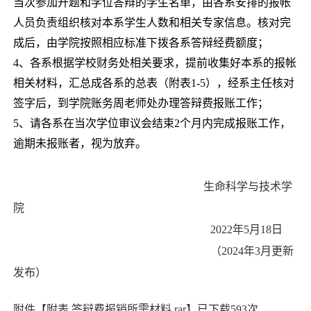
当次参加开题和学位答辩的学生名单，由各系安排的报帐
人员负责组织核对本系学生人数和相关专家信息。核对完
成后，由学院按照相应标准下拨各系答辩经费额度；
4、各系根据学校财务处相关要求，提前收集好本系的报帐
相关材料，汇总成各系的总表（附表
1-5
），经系主任核对
签字后，到学院账务周老师处办理答辩费报账工作；
5、请各系在当次学位审议会结束
2
个月内完成报账工作，
逾期未报账者，视为放弃。
生命科学与技术学
院
2022
年
5
月
18
日
（2024年3月更新
发布）
附件【
附表 答辩费报销所需材料.rar
】已下载
593
次