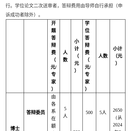
行。学位论文二次送审者，答辩费用由导师自行承担（申
诉成功者除外）。
开
学
题
位
答
答
小
辩
辩
计
小计
费
人
费
（
人数
（元
（
数
（
元
）
元
/
元
/
）
专
专
家
家
）
）
由
各
5
2650
系
答辩委员
500
5
人
人
（从
在
2024
额
博士