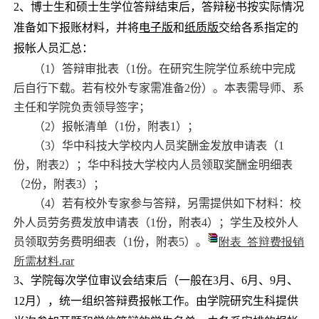
2、博士生和硕士生学位答辩结束后，答辩秘书按实际情况
准备如下报账材料，并将
电子版
和
纸质版
交给各系指定的
报帐人员汇总：
（
1
）答辩审批表（
1
份。在研究生院学位系统中完成
后自行下载。若有校外专家需准备
2
份）。本表需导师、系
主任和学院负责领导签字；
（
2
）报帐清单（
1
份，附表
1
）；
（
3
）华中科技大学校内人员奖酬金发放申请表（
1
份，附表
2
）；华中科技大学校内人员领取奖酬金明细表
（
2
份，附表
3
）；
（
4
）若有校外专家参与答辩，另需提供如下材料：校
外人员劳务费发放申请表（
1
份，附表
4
）；学生及校外人
员领取劳务费明细表（
1
份，附表
5
）。
附表 答辩费报销
所需材料.rar
3、学院每次学位审议会结束后（一般在
3
月、
6
月、
9
月、
12
月），统一组织答辩费报帐工作。由学院研究生科提供