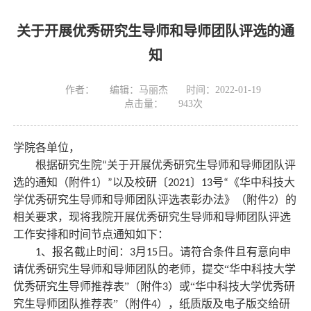
关于开展优秀研究生导师和导师团队评选的通
知
作者：
编辑：马丽杰
时间：2022-01-19
点击量：
943
次
学院各单位，
根据研究生院
关于
开展优秀研究生导师和导师团队评
“
选的
通知
（附件
）
以及校研〔
〕
号
《华中科技大
1
”
202
1
1
3
“
学
优秀研究生导师和导师团队评选表彰办法》
（
附件
）
的
2
相关要求，现将我院
开展优秀研究生导师和导师团队评选
工作安排和时间节点通知如下：
、报名截止时间：
月
日。请符合条件且有意向申
1
3
15
请
优秀
研究生
导师和导师团队的老师，提交“华中科技大学
优秀研究生导师推荐表”（附件
）或“华中科技大学优秀研
3
究生导师团队推荐表”（附件
），纸质版及电子版交给研
4