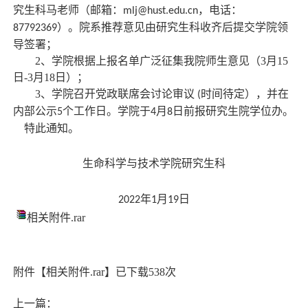
究生科马老师（邮箱：
，电话：
mlj@hust.edu.cn
）。院系推荐意见由研究生科收齐后提交学院领
87792
3
69
导签署；
2、学院根据上报名单广泛征集我院师生意见（3月15
日-3月18日）；
3、
学院
召开党政联席会讨论审议
时间待定），并在
(
内部公示
个工作日。学院于
月
日前报研究生院学位办。
5
4
8
特此通知。
生命科学与技术学院研究生科
年
月
日
202
2
1
19
相关附件.rar
附件【
相关附件.rar
】已下载
538
次
上一篇：