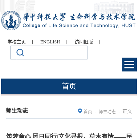
|
|
|
学校主页
ENGLISH
访问旧版
首页
师生动态
-
-
正文
首页
师生动态
筑梦童心 团日同行|文化寻根，草木有情——民