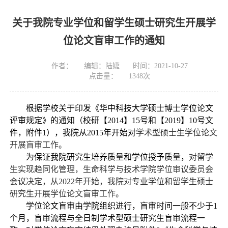
关于我院专业学位和留学生硕士研究生开展学
位论文盲审工作的通知
作者：
编辑：陆婕
时间：2021-10-27
点击量：
1348
次
根据学校关于印发《华中科技大学硕士博士学位论文
评审规定》的通知（校研
【
2014
】
15
号和
【
2019
】
10
号文
件，附件
1
），我院从
2015
年开始对
学术型硕士生学位论文
开展盲审工作。
为保证我院研究生培养质量和学位授予质量，
对留学
生实现趋同化管理，生命科学与技术学院学位审议委员会
会议决定，从
2022
年开始，我院对
专业学位和留学生
硕士
研究生开展
学位论文盲审工作。
学位论文盲审由学院组织进行，盲审时间一般不少于
1
个月，盲审流程与全日制学术型硕士研究生盲审流程一